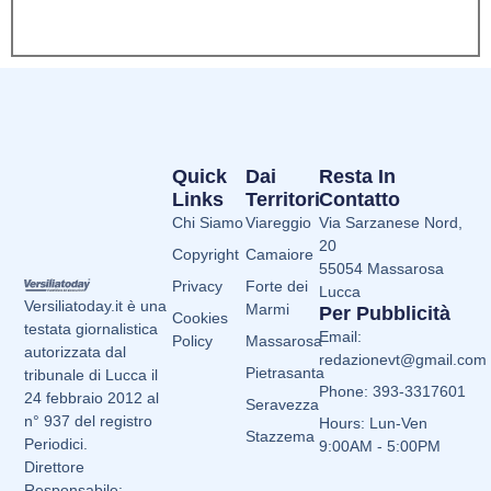
Quick
Dai
Resta In
Links
Territori
Contatto
Chi Siamo
Viareggio
Via Sarzanese Nord,
20
Copyright
Camaiore
55054 Massarosa
Privacy
Forte dei
Lucca
Versiliatoday.it è una
Marmi
Per Pubblicità
Cookies
testata giornalistica
Email:
Policy
Massarosa
autorizzata dal
redazionevt@gmail.com
Pietrasanta
tribunale di Lucca il
Phone: 393-3317601
24 febbraio 2012 al
Seravezza
n° 937 del registro
Hours: Lun-Ven
Stazzema
Periodici.
9:00AM - 5:00PM
Direttore
Responsabile: