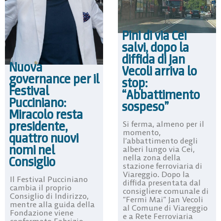
Pini di via Cei
salvi, dopo la
diffida di Jan
Nuova
Vecoli arriva lo
governance per il
stop:
Festival
“Abbattimento
Pucciniano:
sospeso”
Miracolo resta
presidente,
Si ferma, almeno per il
momento,
quattro nuovi
l’abbattimento degli
nomi nel
alberi lungo via Cei,
nella zona della
Consiglio
stazione ferroviaria di
Viareggio. Dopo la
Il Festival Pucciniano
diffida presentata dal
cambia il proprio
consigliere comunale di
Consiglio di Indirizzo,
“Fermi Mai” Jan Vecoli
mentre alla guida della
al Comune di Viareggio
Fondazione viene
e a Rete Ferroviaria
confermato Fabrizio