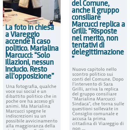
del Comune,
anche il gruppo
consiliare
Marcucci replica a
La foto in chiesa
Grilli: “Risposte
a Viareggio
nel merito, non
accende il caso
tentativi di
politico. Marialina
delegittimazione
Marcucci: “Solo
”
illazioni, nessun
inciucio. Resto
Nuovo capitolo nello
scontro politico sui
all’opposizione”
conti del Comune. Dopo
l’intervento di Sara
Una fotografia, qualche
Grilli, arriva la replica
voce sui social e un
del gruppo consiliare
dibattito politico che in
“Marialina Marcucci
poche ore ha acceso gli
Sindaca”, che torna sulle
animi. Ma Marialina
questioni sollevate in
Marcucci spegne le
Consiglio comunale e
indiscrezioni su un
accusa la prima
possibile avvicinamento
cittadina di Viareggio di
alla maggioranza della
non ...