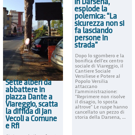
in Darsena,
esplode la
polemica: “La
sicurezza non si
fa lasciando
persone in
strada”
Dopo lo sgombero e la
bonifica dell’ex centro
sociale di Viareggio, il
Cantiere Sociale
Versiliese e Potere al
Sette alberi da
Popolo Versilia
attaccano
abbattere in
l’amministrazione:
piazza Dante a
“Reprimere non risolve
il disagio, lo sposta
Viareggio, scatta
altrove” Le ruspe hanno
la diffida di Jan
cancellato un pezzo di
Vecoli a Comune
storia della Darsena, ...
e Rfi