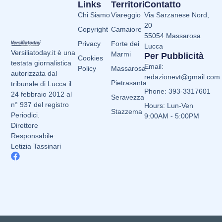
Links
Territori
Contatto
Chi Siamo
Viareggio
Via Sarzanese Nord,
20
Copyright
Camaiore
55054 Massarosa
Privacy
Forte dei
Lucca
Versiliatoday.it è una
Marmi
Per Pubblicità
Cookies
testata giornalistica
Email:
Policy
Massarosa
autorizzata dal
redazionevt@gmail.com
Pietrasanta
tribunale di Lucca il
Phone: 393-3317601
24 febbraio 2012 al
Seravezza
n° 937 del registro
Hours: Lun-Ven
Stazzema
Periodici.
9:00AM - 5:00PM
Direttore
Responsabile:
Letizia Tassinari