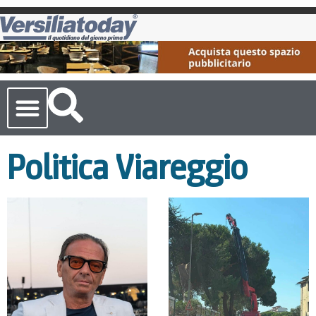
Cronaca Toscana
Politica Viareggio