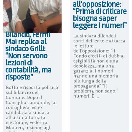
all’opposizione:
“Prima di criticare
bisogna saper
leggere i numeri”
Bilancio, Fermi
La sindaca difende i
Mai replica al
conti dell’ente e attacca
le letture
sindaco Grilli:
dell’opposizione: “Il
“Non servono
Fondo crediti di dubbia
esigibilità non è una
lezioni di
debolezza, ma una
contabilità, ma
garanzia. I numeri
risposte”
hanno una memoria
più lunga della
propaganda” “Il
Botta e risposta politico
problema non sono i
sul bilancio del
numeri. È ...
Comune. Dopo il
Consiglio comunale, la
consigliera, ed ex
candidata a sindaco
all’ultima tornata
elettorale, Federica
Maineri, insieme agli