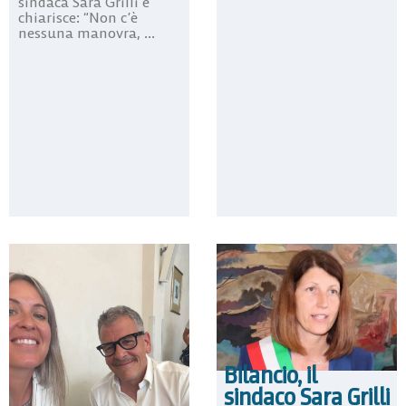
sindaca Sara Grilli e
chiarisce: “Non c’è
nessuna manovra, ...
Bilancio, il
sindaco Sara Grilli