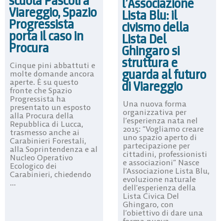
scuola Pascoli a
l’Associazione
Viareggio, Spazio
Lista Blu: il
Progressista
civismo della
porta il caso in
Lista Del
Procura
Ghingaro si
struttura e
Cinque pini abbattuti e
guarda al futuro
molte domande ancora
aperte. È su questo
di Viareggio
fronte che Spazio
Progressista ha
Una nuova forma
presentato un esposto
organizzativa per
alla Procura della
l’esperienza nata nel
Repubblica di Lucca,
2015: “Vogliamo creare
trasmesso anche ai
uno spazio aperto di
Carabinieri Forestali,
partecipazione per
alla Soprintendenza e al
cittadini, professionisti
Nucleo Operativo
e associazioni” Nasce
Ecologico dei
l’Associazione Lista Blu,
Carabinieri, chiedendo
evoluzione naturale
...
dell’esperienza della
Lista Civica Del
Ghingaro, con
l’obiettivo di dare una