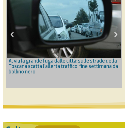
Al via la grande fuga dalle città: sulle strade della
Toscana scatta l’allerta traffico, fine settimana da
N
bollino nero
l
“