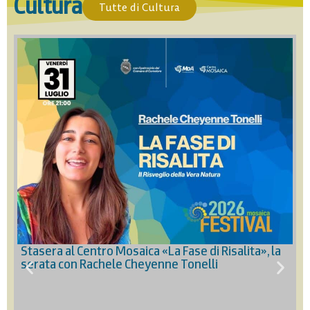
Cultura
Tutte di Cultura
Stasera al Centro Mosaica «La Fase di Risalita», la
S
serata con Rachele Cheyenne Tonelli
c