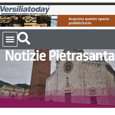
Notizie Pietrasanta
Cronaca Toscana