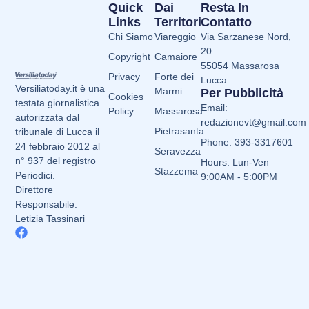
Quick
Dai
Resta In
Links
Territori
Contatto
Chi Siamo
Viareggio
Via Sarzanese Nord,
20
Copyright
Camaiore
55054 Massarosa
Privacy
Forte dei
Lucca
Versiliatoday.it è una
Marmi
Per Pubblicità
Cookies
testata giornalistica
Email:
Policy
Massarosa
autorizzata dal
redazionevt@gmail.com
Pietrasanta
tribunale di Lucca il
Phone: 393-3317601
24 febbraio 2012 al
Seravezza
n° 937 del registro
Hours: Lun-Ven
Stazzema
Periodici.
9:00AM - 5:00PM
Direttore
Responsabile:
Letizia Tassinari