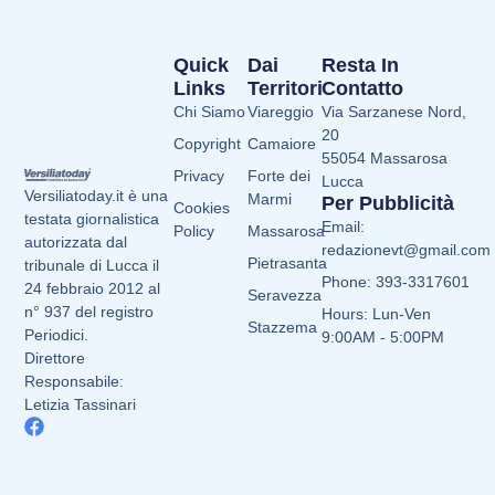
Quick
Dai
Resta In
Links
Territori
Contatto
Chi Siamo
Viareggio
Via Sarzanese Nord,
20
Copyright
Camaiore
55054 Massarosa
Privacy
Forte dei
Lucca
Versiliatoday.it è una
Marmi
Per Pubblicità
Cookies
testata giornalistica
Email:
Policy
Massarosa
autorizzata dal
redazionevt@gmail.com
Pietrasanta
tribunale di Lucca il
Phone: 393-3317601
24 febbraio 2012 al
Seravezza
n° 937 del registro
Hours: Lun-Ven
Stazzema
Periodici.
9:00AM - 5:00PM
Direttore
Responsabile:
Letizia Tassinari