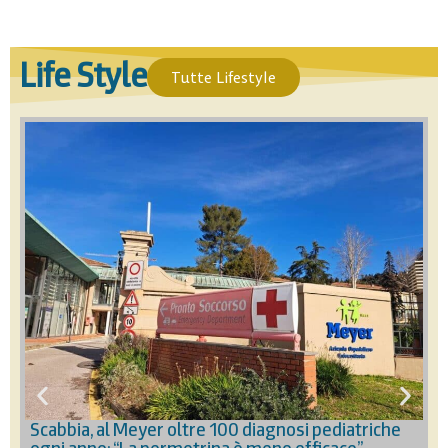
Life Style
Tutte Lifestyle
A
d
Scabbia, al Meyer oltre 100 diagnosi pediatriche