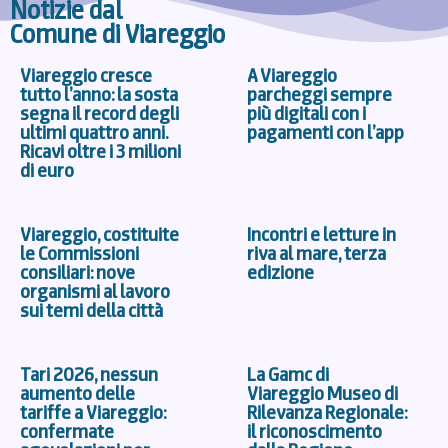
Notizie dal
Comune di Viareggio
Viareggio cresce
A Viareggio
tutto l’anno: la sosta
parcheggi sempre
segna il record degli
più digitali con i
ultimi quattro anni.
pagamenti con l’app
Ricavi oltre i 3 milioni
di euro
Viareggio, costituite
Incontri e letture in
le Commissioni
riva al mare, terza
consiliari: nove
edizione
organismi al lavoro
sui temi della città
Tari 2026, nessun
La Gamc di
aumento delle
Viareggio Museo di
tariffe a Viareggio:
Rilevanza Regionale:
confermate
il riconoscimento