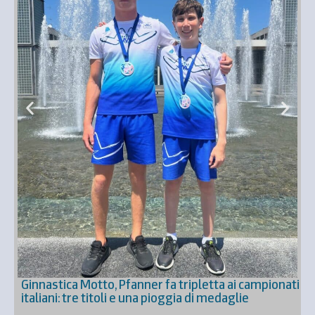
F
g
7
Ginnastica Motto, Pfanner fa tripletta ai campionati
italiani: tre titoli e una pioggia di medaglie