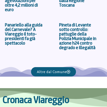
agevolazioni per
dalla Regione
oltre 4,2 milioni di
Toscana
euro
Panariello alla guida
Pineta di Levante
del Carnevale? A
sotto controllo:
Viareggio il toto-
pattuglie della
presidenti fa già
Polizia Municipale in
spettacolo
azione h24 contro
degrado e illegalità
Altre dal Comune
Cronaca Viareggio