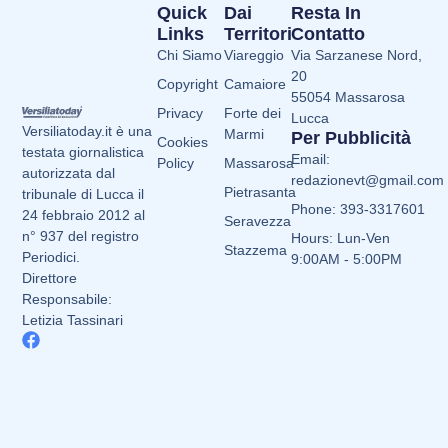
Quick
Dai
Resta In
Links
Territori
Contatto
Chi Siamo
Viareggio
Via Sarzanese Nord,
20
Copyright
Camaiore
55054 Massarosa
Privacy
Forte dei
Lucca
Versiliatoday.it è una
Marmi
Per Pubblicità
Cookies
testata giornalistica
Email:
Policy
Massarosa
autorizzata dal
redazionevt@gmail.com
Pietrasanta
tribunale di Lucca il
Phone: 393-3317601
24 febbraio 2012 al
Seravezza
n° 937 del registro
Hours: Lun-Ven
Stazzema
Periodici.
9:00AM - 5:00PM
Direttore
Responsabile:
Letizia Tassinari