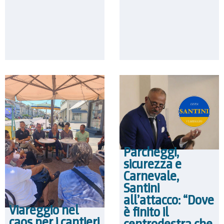
Parcheggi,
sicurezza e
Carnevale,
Santini
all’attacco: “Dove
Viareggio nel
è finito il
caos per i cantieri