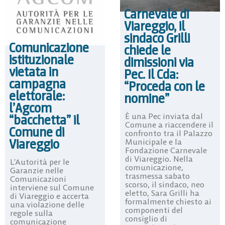
Carnevale di
Viareggio, il
sindaco Grilli
Comunicazione
chiede le
istituzionale
dimissioni via
vietata in
Pec. Il Cda:
campagna
“Proceda con le
elettorale:
nomine”
l’Agcom
È una Pec inviata dal
“bacchetta” il
Comune a riaccendere il
Comune di
confronto tra il Palazzo
Viareggio
Municipale e la
Fondazione Carnevale
di Viareggio. Nella
L’Autorità per le
comunicazione,
Garanzie nelle
trasmessa sabato
Comunicazioni
scorso, il sindaco, neo
interviene sul Comune
eletto, Sara Grilli ha
di Viareggio e accerta
formalmente chiesto ai
una violazione delle
componenti del
regole sulla
consiglio di
comunicazione