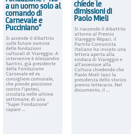
chiede le
a un uomo solo al
dimissioni di
comando di
Paolo Mieli
Carnevale e
Pucciniano”
Si riaccende il dibattito
attorno al Premio
Si accende il dibattito
Viareggio Rèpaci. il
sulle future nomine
Partito Comunista
delle fondazioni
Italiano ha inviato una
culturali di Viareggio. A
lettera aperta alla
intervenire è Alessandro
sindaca di Viareggio e
Santini, già presidente
all’assessore alla
della Fondazione
Cultura chiedendo che
Carnevale ed ex
Paolo Mieli lasci la
consigliere comunale,
presidenza dello storico
che prende posizione
premio letterario. Nel
contro l’ipotesi,
documento, il ...
circolata nelle ultime
settimane, di una
“Super Fondazione”
capace ...