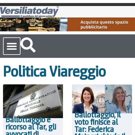
Cronaca Toscana
Politica Viareggio
Ballottaggio, il
Ballottaggio e
voto finisce al
ricorso al Tar, gli
Tar: Federica
avvocati di