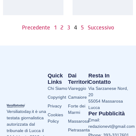
Precedente
1
2
3
4
5
Successivo
Quick
Dai
Resta In
Links
Territori
Contatto
Chi Siamo
Viareggio
Via Sarzanese Nord,
20
Copyright
Camaiore
55054 Massarosa
Privacy
Forte dei
Lucca
Versiliatoday.it è una
Marmi
Per Pubblicità
Cookies
testata giornalistica
Email:
Policy
Massarosa
autorizzata dal
redazionevt@gmail.com
Pietrasanta
tribunale di Lucca il
Phone: 393-3317601