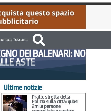
ronaca Toscana
EGNO DEI BALENARI: NO
LLE ASTE
25, 2012
Marco Pomella
Ultime notizie
Prato, stretta della
Polizia sulla città: quasi
2mila persone
controllate e quattro