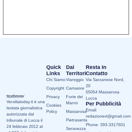
Quick
Dai
Resta In
Links
Territori
Contatto
Chi Siamo
Viareggio
Via Sarzanese Nord,
20
Copyright
Camaiore
55054 Massarosa
Privacy
Forte dei
Lucca
Versiliatoday.it è una
Marmi
Per Pubblicità
Cookies
testata giornalistica
Email:
Policy
Massarosa
autorizzata dal
redazionevt@gmail.com
Pietrasanta
tribunale di Lucca il
Phone: 393-3317601
24 febbraio 2012 al
Seravezza