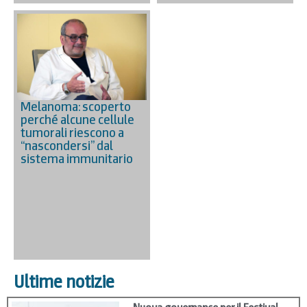
Melanoma: scoperto
perché alcune cellule
tumorali riescono a
“nascondersi” dal
sistema immunitario
Ultime notizie