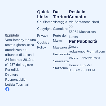
Quick
Dai
Resta In
Links
Territori
Contatto
Chi Siamo
Viareggio
Via Sarzanese Nord,
20
Copyright
Camaiore
55054 Massarosa
Privacy
Forte dei
Lucca
Versiliatoday.it è una
Marmi
Per Pubblicità
Cookies
testata giornalistica
Email:
Policy
Massarosa
autorizzata dal
redazionevt@gmail.com
Pietrasanta
tribunale di Lucca il
Phone: 393-3317601
24 febbraio 2012 al
Seravezza
n° 937 del registro
Hours: Lun-Ven
Stazzema
Periodici.
9:00AM - 5:00PM
Direttore
Responsabile:
Letizia Tassinari