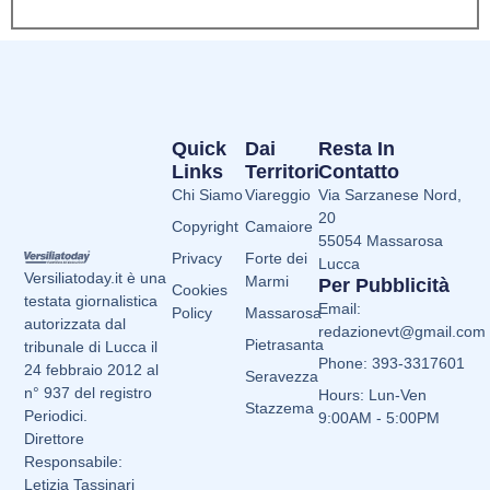
Quick
Dai
Resta In
Links
Territori
Contatto
Chi Siamo
Viareggio
Via Sarzanese Nord,
20
Copyright
Camaiore
55054 Massarosa
Privacy
Forte dei
Lucca
Versiliatoday.it è una
Marmi
Per Pubblicità
Cookies
testata giornalistica
Email:
Policy
Massarosa
autorizzata dal
redazionevt@gmail.com
Pietrasanta
tribunale di Lucca il
Phone: 393-3317601
24 febbraio 2012 al
Seravezza
n° 937 del registro
Hours: Lun-Ven
Stazzema
Periodici.
9:00AM - 5:00PM
Direttore
Responsabile:
Letizia Tassinari