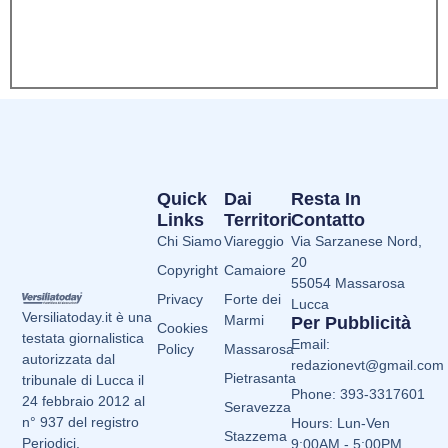
Quick
Dai
Resta In
Links
Territori
Contatto
Chi Siamo
Viareggio
Via Sarzanese Nord,
20
Copyright
Camaiore
55054 Massarosa
Privacy
Forte dei
Lucca
Versiliatoday.it è una
Marmi
Per Pubblicità
Cookies
testata giornalistica
Email:
Policy
Massarosa
autorizzata dal
redazionevt@gmail.com
Pietrasanta
tribunale di Lucca il
Phone: 393-3317601
24 febbraio 2012 al
Seravezza
n° 937 del registro
Hours: Lun-Ven
Stazzema
Periodici.
9:00AM - 5:00PM