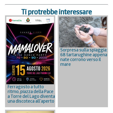
Ti protrebbe interessare
Sorpresa sulla spiaggia:
68 tartarughine appena
nate corrono verso il
mare
Ferragosto a tutto
ritmo, piazza della Pace
a Torre del Lago diventa
una discoteca all’aperto