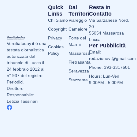
Quick
Dai
Resta In
Links
Territori
Contatto
Chi Siamo
Viareggio
Via Sarzanese Nord,
20
Copyright
Camaiore
55054 Massarosa
Privacy
Forte dei
Lucca
Versiliatoday.it è una
Marmi
Per Pubblicità
Cookies
testata giornalistica
Email:
Policy
Massarosa
autorizzata dal
redazionevt@gmail.com
Pietrasanta
tribunale di Lucca il
Phone: 393-3317601
24 febbraio 2012 al
Seravezza
n° 937 del registro
Hours: Lun-Ven
Stazzema
Periodici.
9:00AM - 5:00PM
Direttore
Responsabile:
Letizia Tassinari