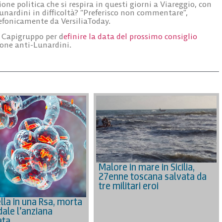
e politica che si respira in questi giorni a Viareggio, con
unardini in difficoltà? “Preferisco non commentare”,
lefonicamente da VersiliaToday.
di Capigruppo per d
efinire la data del prossimo consiglio
ione anti-Lunardini.
Malore in mare in Sicilia,
27enne toscana salvata da
tre militari eroi
lla in una Rsa, morta
dale l’anziana
ata