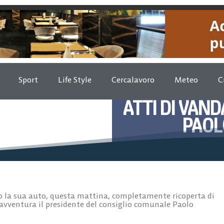
Sport
Life Style
Cercalavoro
Meteo
C
ATTI DI VAN
PAOL
Aprile 
 la sua auto, questa mattina, completamente ricoperta di
avventura il presidente del consiglio comunale Paolo