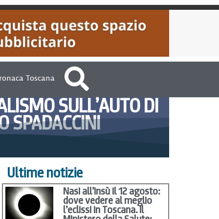
ronaca Toscana
DALISMO SULL’AUTO DI
O SPADACCINI
10, 2012
Marco Pomella
Ultime notizie
Nasi all’insù il 12 agosto:
dove vedere al meglio
l’eclissi in Toscana. Il
Ministero della Salute: