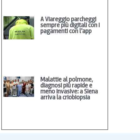
A Viareggio parcheggi
sempre più digitali con i
pagamenti con l’app
Malattie al polmone,
diagnosi più rapide e
meno invasive: a Siena
arriva la criobiopsia