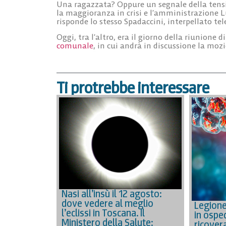
Una ragazzata? Oppure un segnale della tension
la maggioranza in crisi e l’amministrazione L
risponde lo stesso Spadaccini, interpellato te
Oggi, tra l’altro, era il giorno della riunione 
comunale
, in cui andrà in discussione la moz
Ti protrebbe interessare
Nasi all’insù il 12 agosto:
dove vedere al meglio
Legione
l’eclissi in Toscana. Il
in ospe
Ministero della Salute:
ricover