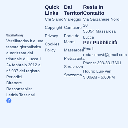
Quick
Dai
Resta In
Links
Territori
Contatto
Chi Siamo
Viareggio
Via Sarzanese Nord,
20
Copyright
Camaiore
55054 Massarosa
Privacy
Forte dei
Lucca
Versiliatoday.it è una
Marmi
Per Pubblicità
Cookies
testata giornalistica
Email:
Policy
Massarosa
autorizzata dal
redazionevt@gmail.com
Pietrasanta
tribunale di Lucca il
Phone: 393-3317601
24 febbraio 2012 al
Seravezza
n° 937 del registro
Hours: Lun-Ven
Stazzema
Periodici.
9:00AM - 5:00PM
Direttore
Responsabile:
Letizia Tassinari