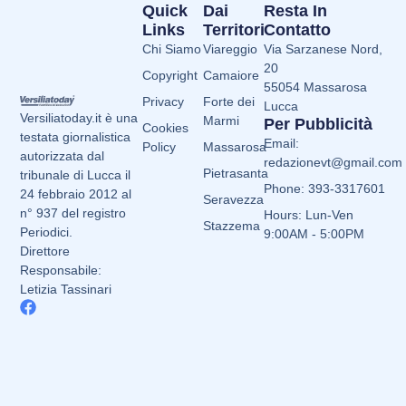
Quick
Dai
Resta In
Links
Territori
Contatto
Chi Siamo
Viareggio
Via Sarzanese Nord,
20
Copyright
Camaiore
55054 Massarosa
Privacy
Forte dei
Lucca
Versiliatoday.it è una
Marmi
Per Pubblicità
Cookies
testata giornalistica
Email:
Policy
Massarosa
autorizzata dal
redazionevt@gmail.com
Pietrasanta
tribunale di Lucca il
Phone: 393-3317601
24 febbraio 2012 al
Seravezza
n° 937 del registro
Hours: Lun-Ven
Stazzema
Periodici.
9:00AM - 5:00PM
Direttore
Responsabile:
Letizia Tassinari