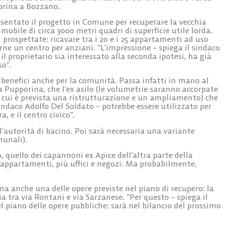
orina a Bozzano.
esentato il progetto in Comune per recuperare la vecchia
mmobile di circa
3000 metri quadri di superficie utile
lorda.
i prospettate: ricavare tra i 20 e i 25 appartamenti ad uso
rne un centro per anziani. “L’impressione – spiega il sindaco
l proprietario sia interessato alla seconda ipotesi, ha già
so”.
a benefici anche per la comunità. Passa infatti in mano al
la Pupporina
, che
l’ex asilo
(le volumetrie saranno accorpate
er cui è prevista una ristrutturazione e un ampliamento) che
esindaco Adolfo Del Soldato – potrebbe essere utilizzato per
a, e il centro civico”.
l’autorità di bacino. Poi sarà necessaria una variante
munali).
o, quello dei capannoni
ex Apice
dell’altra parte della
 appartamenti, più uffici e negozi
. Ma probabilmente,
uma anche una delle opere previste nel piano di recupero: la
a tra via Rontani e via Sarzanese
. “Per questo – spiega il
el piano delle opere pubbliche: sarà nel bilancio del prossimo