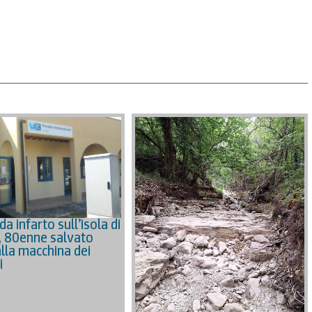
da infarto sull’isola di
, 80enne salvato
alla macchina dei
i