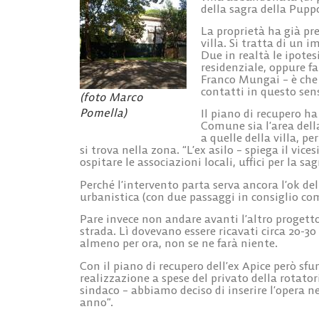
della sagra della Pupp
La proprietà ha già pr
villa. Si tratta di un i
Due in realtà le ipotes
residenziale, oppure fa
Franco Mungai – è che i
contatti in questo sen
(foto Marco
Pomella)
Il piano di recupero h
Comune sia
l’area del
a quelle della villa, p
si trova nella zona. “L’ex asilo – spiega il vic
ospitare le associazioni locali, uffici per la sagr
Perché l’intervento parta serva ancora l’ok del
urbanistica (con due passaggi in consiglio co
Pare invece non andare avanti l’altro progett
strada. Lì dovevano essere ricavati circa
20-30
almeno per ora, non se ne farà niente.
Con il piano di recupero dell’ex Apice però sf
realizzazione a spese del privato della
rotatori
sindaco – abbiamo deciso di inserire l’opera n
anno”.