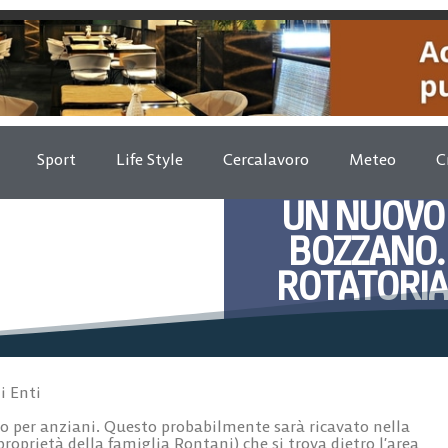
Sport
Life Style
Cercalavoro
Meteo
C
UN NUOVO 
BOZZANO.
ROTATORIA
Ottobre 
i Enti
o per anziani
. Questo probabilmente sarà ricavato nella
proprietà della famiglia Rontani) che si trova dietro l’area