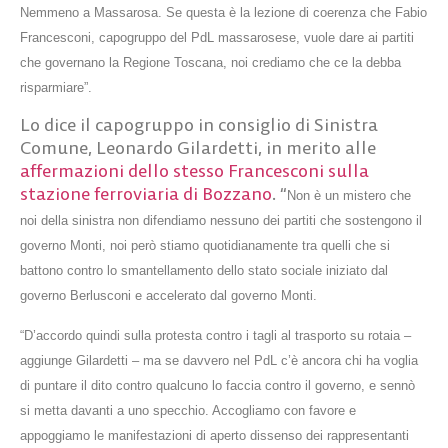
Nemmeno a Massarosa.
Se questa è la lezione di coerenza che Fabio
Francesconi, capogruppo del PdL massarosese, vuole dare ai partiti
che governano la Regione Toscana, noi crediamo che ce la debba
risparmiare”.
Lo dice il capogruppo in consiglio di Sinistra
Comune, Leonardo Gilardetti, in merito alle
affermazioni dello stesso Francesconi sulla
stazione ferroviaria di Bozzano
. “
Non è un mistero che
noi della sinistra non difendiamo nessuno dei partiti che sostengono il
governo Monti, noi però stiamo quotidianamente tra quelli che si
battono contro lo smantellamento dello stato sociale iniziato dal
governo Berlusconi e accelerato dal governo Monti.
“D’accordo quindi sulla protesta contro i tagli al trasporto su rotaia –
aggiunge Gilardetti – ma se davvero nel PdL c’è ancora chi ha voglia
di puntare il dito contro qualcuno lo faccia contro il governo, e sennò
si metta davanti a uno specchio.
Accogliamo con favore e
appoggiamo le manifestazioni di aperto dissenso dei rappresentanti