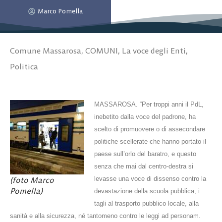
Marco Pomella
Comune Massarosa
,
COMUNI
,
La voce degli Enti
,
Politica
MASSAROSA. “Per troppi anni il PdL,
inebetito dalla voce del padrone, ha
scelto di promuovere o di assecondare
politiche scellerate che hanno portato il
paese sull’orlo del baratro, e questo
senza che mai dal centro-destra si
(foto Marco
levasse una voce di dissenso contro la
Pomella)
devastazione della scuola pubblica, i
tagli al trasporto pubblico locale, alla
sanità e alla sicurezza, né tantomeno contro le leggi ad personam.