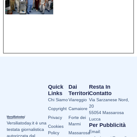
Quick
Dai
Resta In
Links
Territori
Contatto
Chi Siamo
Viareggio
Via Sarzanese Nord,
20
Copyright
Camaiore
55054 Massarosa
Privacy
Forte dei
Lucca
Versiliatoday.it è una
Marmi
Per Pubblicità
Cookies
testata giornalistica
Email:
Policy
Massarosa
autorizzata dal