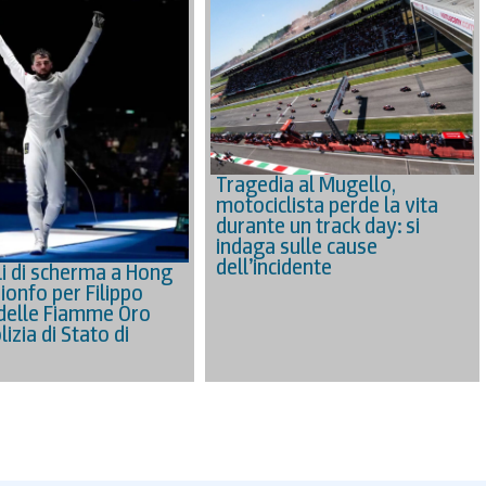
Tragedia al Mugello,
motociclista perde la vita
durante un track day: si
indaga sulle cause
dell’incidente
i di scherma a Hong
ionfo per Filippo
delle Fiamme Oro
lizia di Stato di