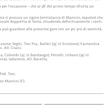
o per l’occasione – che al 38′ del primo tempo sfrutta un
rima si procura un rigore (entrataccia di Mancini, espulso) che
onale doppietta di testa, chiudendo definitivamente i conti.
ra può guardare alle prossime gare con un po’ più di serenità.
zone; Seghi, Tosi Fra., Balleri (35′ st Ercolano); Farnocchia
i. All. Ciucci.
 Colombi (25′ st Bandaogo); Petrelli, Urbano (39′ st
ina), Iadaresta. All. Baratta.
 Fed. Tosi.
lso Mancini (F).