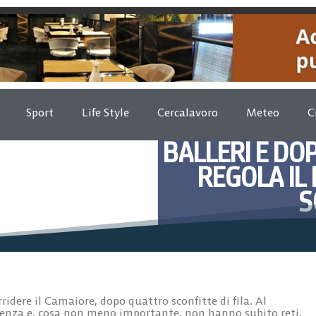
Sport
Life Style
Cercalavoro
Meteo
C
BALLERI E DOP
REGOLA IL
S
Dicembre 2, 
dere il Camaiore, dopo quattro sconfitte di fila. Al
denza e, cosa non meno importante, non hanno subito reti.