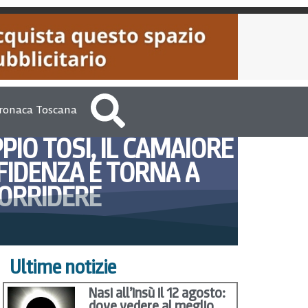
ronaca Toscana
PIO TOSI, IL CAMAIORE
 FIDENZA E TORNA A
ORRIDERE
2012
VersiliaToday Redazione
Ultime notizie
Nasi all’insù il 12 agosto:
dove vedere al meglio