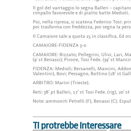
Il gol del vantaggio lo segna Balleri – capitan
rimpallo favorevole e di piatto batte Medioli.
Poi, nella ripresa, si scatena Federico Tosi: p
poi trasforma con freddezza, poi segna la pers
Il Camaiore sale a quota 15 in classifica. Ed o
CAMAIORE-FIDENZA 3-0
CAMAIORE: Rizzato; Pellegrini, Ulivi, Lari, Maz
(9′ st Benassi); Pirone, Tosi Fede. (39′ st Mancin
FIDENZA: Medioli; Bersanelli, Mancini, Addona,
Valentini), Bovi; Pessagno, Bottino (18′ st Gall
ARBITRO: Marini (Trieste).
Reti: 38′ pt Balleri, 17′ st Tosi Fede. (rig), 20′ st
Note: ammoniti Petrelli (F), Benassi (C). Espu
Ti protrebbe interessare