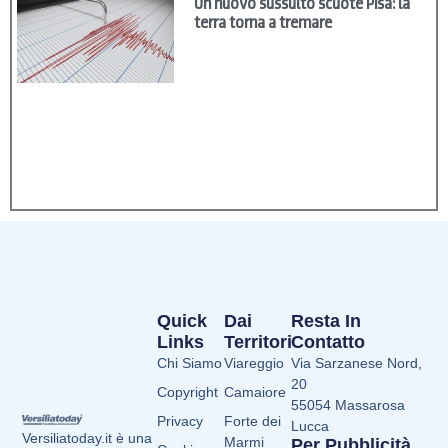
Un nuovo sussulto scuote Pisa: la
terra torna a tremare
Quick
Dai
Resta In
Links
Territori
Contatto
Chi Siamo
Viareggio
Via Sarzanese Nord,
20
Copyright
Camaiore
55054 Massarosa
Privacy
Forte dei
Lucca
Versiliatoday.it è una
Marmi
Per Pubblicità