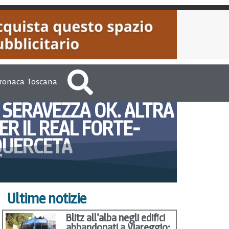
ronaca Toscana
SERAVEZZA OK. ALTRA
ER IL REAL FORTE-
QUERCETA
2013
VersiliaToday Redazione
Ultime notizie
Blitz all’alba negli edifici
abbandonati a Viareggio: