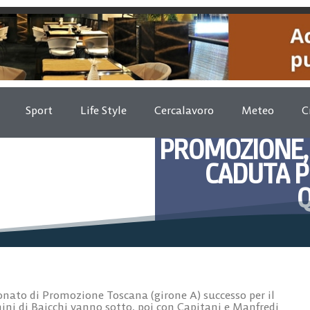
Sport
Life Style
Cercalavoro
Meteo
C
PROMOZIONE, 
CADUTA P
Gennaio 14, 
ato di Promozione Toscana (girone A) successo per il
mini di Baicchi vanno sotto, poi con Capitani e Manfredi