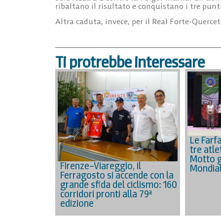
ribaltano il risultato e conquistano i tre punti
Altra caduta, invece, per il Real Forte-Quercet
Ti protrebbe interessare
Le Farfa
tre atle
Motto gu
Firenze–Viareggio, il
Mondial
Ferragosto si accende con la
grande sfida del ciclismo: 160
corridori pronti alla 79ª
edizione