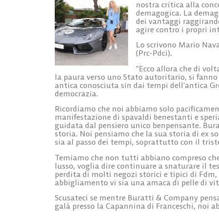
nostra critica alla con
demagogica. La demagogi
dei vantaggi raggirando
agire contro i propri int
Lo scrivono Mario Navar
(Prc-Pdci).
“Ecco allora che di vol
la paura verso uno Stato autoritario, si fanno p
antica conosciuta sin dai tempi dell’antica G
democrazia.
Ricordiamo che noi abbiamo solo pacificamen
manifestazione di spavaldi benestanti e sper
guidata dal pensiero unico benpensante. Burat
storia. Noi pensiamo che la sua storia di ex s
sia al passo dei tempi, soprattutto con il tris
Temiamo che non tutti abbiano compreso che l
lusso, voglia dire continuare a snaturare il t
perdita di molti negozi storici e tipici di Fdm
abbigliamento vi sia una amaca di pelle di vit
Scusateci se mentre Buratti & Company pensavan
galà presso la Capannina di Franceschi, noi a