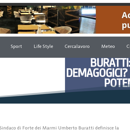
Sport
Life Style
Cercalavoro
Meteo
C
BURATTI
DEMAGOGICI? 
POTEN
Maggio 13
indaco di Forte dei Marmi Umberto Buratti definisce la