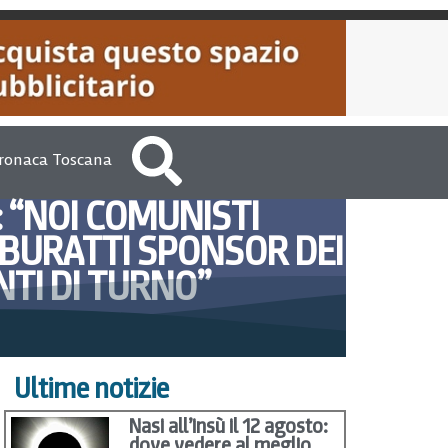
ronaca Toscana
: “NOI COMUNISTI
BURATTI SPONSOR DEI
TI DI TURNO”
, 2013
Martina Ambrogi
Ultime notizie
Nasi all’insù il 12 agosto:
dove vedere al meglio