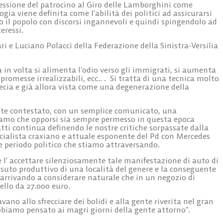
cessione del patrocino al Giro delle Lamborghini come
a viene definita come l’abilità dei politici ad assicurarsi
 il popolo con discorsi ingannevoli e quindi spingendolo ad
eressi.
i e Luciano Polacci della Federazione della Sinistra-Versilia
ta in volta si alimenta l’odio verso gli immigrati, si aumenta
romesse irrealizzabili, ecc.. .
Si tratta di una tecnica molto
recia e già allora vista come una degenerazione della
te contestato, con un semplice comunicato, una
iamo che opporsi sia sempre permesso in questa epoca
ti continua definendo le nostre critiche sorpassate dalla
ocialista craxiano e attuale esponente del Pd con Mercedes
te periodo politico che stiamo attraversando.
’ accettare silenziosamente tale manifestazione di auto di
essuto produttivo di una località del genere e la conseguente
, arrivando a considerare naturale che in un negozio di
ello da 27.000 euro.
o allo sfrecciare dei bolidi e alla gente riverita nel gran
bbiamo pensato ai magri giorni della gente attorno”.