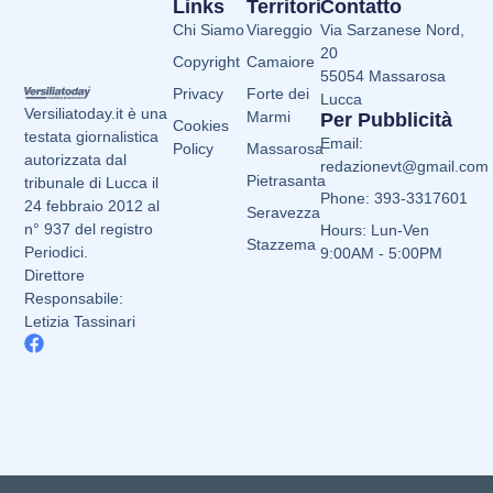
Links
Territori
Contatto
Chi Siamo
Viareggio
Via Sarzanese Nord,
20
Copyright
Camaiore
55054 Massarosa
Privacy
Forte dei
Lucca
Versiliatoday.it è una
Marmi
Per Pubblicità
Cookies
testata giornalistica
Email:
Policy
Massarosa
autorizzata dal
redazionevt@gmail.com
Pietrasanta
tribunale di Lucca il
Phone: 393-3317601
24 febbraio 2012 al
Seravezza
n° 937 del registro
Hours: Lun-Ven
Stazzema
Periodici.
9:00AM - 5:00PM
Direttore
Responsabile:
Letizia Tassinari