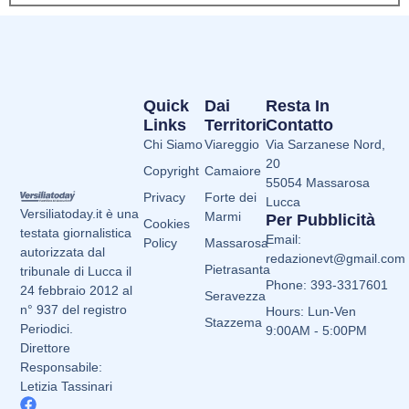
Quick
Dai
Resta In
Links
Territori
Contatto
Chi Siamo
Viareggio
Via Sarzanese Nord,
20
Copyright
Camaiore
55054 Massarosa
Privacy
Forte dei
Lucca
Versiliatoday.it è una
Marmi
Per Pubblicità
Cookies
testata giornalistica
Email:
Policy
Massarosa
autorizzata dal
redazionevt@gmail.com
Pietrasanta
tribunale di Lucca il
Phone: 393-3317601
24 febbraio 2012 al
Seravezza
n° 937 del registro
Hours: Lun-Ven
Stazzema
Periodici.
9:00AM - 5:00PM
Direttore
Responsabile:
Letizia Tassinari