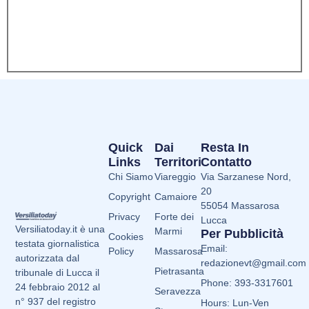
Quick
Dai
Resta In
Links
Territori
Contatto
Chi Siamo
Viareggio
Via Sarzanese Nord,
20
Copyright
Camaiore
55054 Massarosa
Privacy
Forte dei
Lucca
Versiliatoday.it è una
Marmi
Per Pubblicità
Cookies
testata giornalistica
Email:
Policy
Massarosa
autorizzata dal
redazionevt@gmail.com
Pietrasanta
tribunale di Lucca il
Phone: 393-3317601
24 febbraio 2012 al
Seravezza
n° 937 del registro
Hours: Lun-Ven