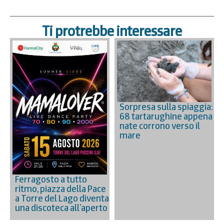
Ti protrebbe interessare
Sorpresa sulla spiaggia:
68 tartarughine appena
nate corrono verso il
mare
Ferragosto a tutto
ritmo, piazza della Pace
a Torre del Lago diventa
una discoteca all’aperto