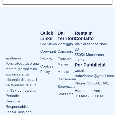
Quick
Dai
Resta In
Links
Territori
Contatto
Chi Siamo
Viareggio
Via Sarzanese Nord,
20
Copyright
Camaiore
55054 Massarosa
Privacy
Forte dei
Lucca
Versiliatoday.it è una
Marmi
Per Pubblicità
Cookies
testata giornalistica
Email:
Policy
Massarosa
autorizzata dal
redazionevt@gmail.com
Pietrasanta
tribunale di Lucca il
Phone: 393-3317601
24 febbraio 2012 al
Seravezza
n° 937 del registro
Hours: Lun-Ven
Stazzema
Periodici.
9:00AM - 5:00PM
Direttore
Responsabile:
Letizia Tassinari