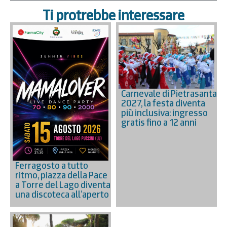
Ti protrebbe interessare
Carnevale di Pietrasanta
2027, la festa diventa
più inclusiva: ingresso
gratis fino a 12 anni
Ferragosto a tutto
ritmo, piazza della Pace
a Torre del Lago diventa
una discoteca all’aperto