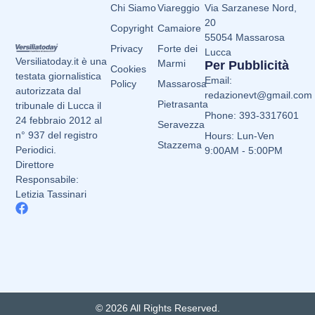
Chi Siamo
Viareggio
Via Sarzanese Nord,
20
Copyright
Camaiore
55054 Massarosa
Privacy
Forte dei
Lucca
Versiliatoday.it è una
Marmi
Per Pubblicità
Cookies
testata giornalistica
Email:
Policy
Massarosa
autorizzata dal
redazionevt@gmail.com
Pietrasanta
tribunale di Lucca il
Phone: 393-3317601
24 febbraio 2012 al
Seravezza
n° 937 del registro
Hours: Lun-Ven
Stazzema
Periodici.
9:00AM - 5:00PM
Direttore
Responsabile:
Letizia Tassinari
© 2026 All Rights Reserved.