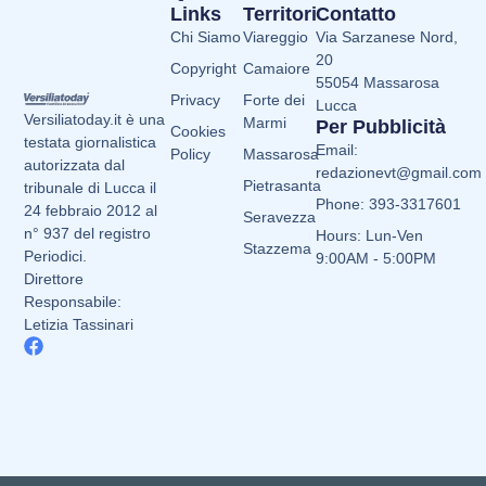
Links
Territori
Contatto
Chi Siamo
Viareggio
Via Sarzanese Nord,
20
Copyright
Camaiore
55054 Massarosa
Privacy
Forte dei
Lucca
Versiliatoday.it è una
Marmi
Per Pubblicità
Cookies
testata giornalistica
Email:
Policy
Massarosa
autorizzata dal
redazionevt@gmail.com
Pietrasanta
tribunale di Lucca il
Phone: 393-3317601
24 febbraio 2012 al
Seravezza
n° 937 del registro
Hours: Lun-Ven
Stazzema
Periodici.
9:00AM - 5:00PM
Direttore
Responsabile:
Letizia Tassinari