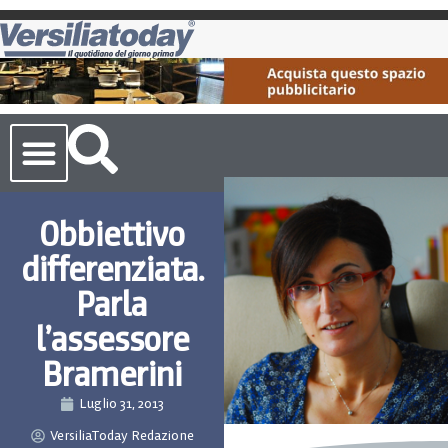
Cronaca Toscana
Obbiettivo
differenziata.
Parla
l’assessore
Bramerini
Luglio 31, 2013
VersiliaToday Redazione