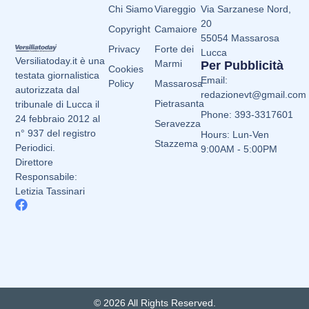
Chi Siamo
Viareggio
Via Sarzanese Nord,
20
Copyright
Camaiore
55054 Massarosa
Privacy
Forte dei
Lucca
Versiliatoday.it è una
Marmi
Per Pubblicità
Cookies
testata giornalistica
Email:
Policy
Massarosa
autorizzata dal
redazionevt@gmail.com
Pietrasanta
tribunale di Lucca il
Phone: 393-3317601
24 febbraio 2012 al
Seravezza
n° 937 del registro
Hours: Lun-Ven
Stazzema
Periodici.
9:00AM - 5:00PM
Direttore
Responsabile:
Letizia Tassinari
© 2026 All Rights Reserved.