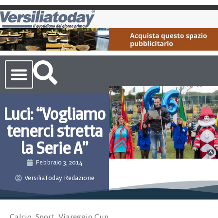
Cronaca Toscana
Luci: “Vogliamo
tenerci stretta
la Serie A”
Febbraio 3, 2014
VersiliaToday Redazione
Calcio
,
Sport
,
Viareggio Cup