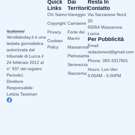
Quick
Dai
Resta In
Links
Territori
Contatto
Chi Siamo
Viareggio
Via Sarzanese Nord,
20
Copyright
Camaiore
55054 Massarosa
Privacy
Forte dei
Lucca
Versiliatoday.it è una
Marmi
Per Pubblicità
Cookies
testata giornalistica
Email:
Policy
Massarosa
autorizzata dal
redazionevt@gmail.com
Pietrasanta
tribunale di Lucca il
Phone: 393-3317601
24 febbraio 2012 al
Seravezza
n° 937 del registro
Hours: Lun-Ven
Stazzema
Periodici.
9:00AM - 5:00PM
Direttore
Responsabile:
Letizia Tassinari