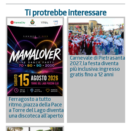
Ti protrebbe interessare
Carnevale di Pietrasanta
2027, la festa diventa
più inclusiva: ingresso
gratis fino a 12 anni
Ferragosto a tutto
ritmo, piazza della Pace
a Torre del Lago diventa
una discoteca all’aperto