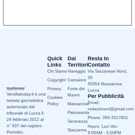
Quick
Dai
Resta In
Links
Territori
Contatto
Chi Siamo
Viareggio
Via Sarzanese Nord,
20
Copyright
Camaiore
55054 Massarosa
Privacy
Forte dei
Lucca
Versiliatoday.it è una
Marmi
Per Pubblicità
Cookies
testata giornalistica
Email:
Policy
Massarosa
autorizzata dal
redazionevt@gmail.com
Pietrasanta
tribunale di Lucca il
Phone: 393-3317601
24 febbraio 2012 al
Seravezza
n° 937 del registro
Hours: Lun-Ven
Stazzema
Periodici.
9:00AM - 5:00PM