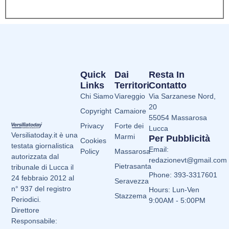
Quick
Dai
Resta In
Links
Territori
Contatto
Chi Siamo
Viareggio
Via Sarzanese Nord,
20
Copyright
Camaiore
55054 Massarosa
Privacy
Forte dei
Lucca
Versiliatoday.it è una
Marmi
Per Pubblicità
Cookies
testata giornalistica
Email:
Policy
Massarosa
autorizzata dal
redazionevt@gmail.com
Pietrasanta
tribunale di Lucca il
Phone: 393-3317601
24 febbraio 2012 al
Seravezza
n° 937 del registro
Hours: Lun-Ven
Stazzema
Periodici.
9:00AM - 5:00PM
Direttore
Responsabile: