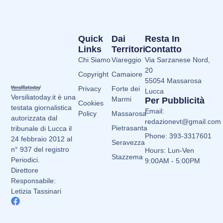
Quick
Dai
Resta In
Links
Territori
Contatto
Chi Siamo
Viareggio
Via Sarzanese Nord,
20
Copyright
Camaiore
55054 Massarosa
Privacy
Forte dei
Lucca
Versiliatoday.it è una
Marmi
Per Pubblicità
Cookies
testata giornalistica
Email:
Policy
Massarosa
autorizzata dal
redazionevt@gmail.com
Pietrasanta
tribunale di Lucca il
Phone: 393-3317601
24 febbraio 2012 al
Seravezza
n° 937 del registro
Hours: Lun-Ven
Stazzema
Periodici.
9:00AM - 5:00PM
Direttore
Responsabile:
Letizia Tassinari