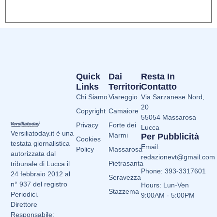
Quick
Dai
Resta In
Links
Territori
Contatto
Chi Siamo
Viareggio
Via Sarzanese Nord,
20
Copyright
Camaiore
55054 Massarosa
Privacy
Forte dei
Lucca
Versiliatoday.it è una
Marmi
Per Pubblicità
Cookies
testata giornalistica
Email:
Policy
Massarosa
autorizzata dal
redazionevt@gmail.com
Pietrasanta
tribunale di Lucca il
Phone: 393-3317601
24 febbraio 2012 al
Seravezza
n° 937 del registro
Hours: Lun-Ven
Stazzema
Periodici.
9:00AM - 5:00PM
Direttore
Responsabile: