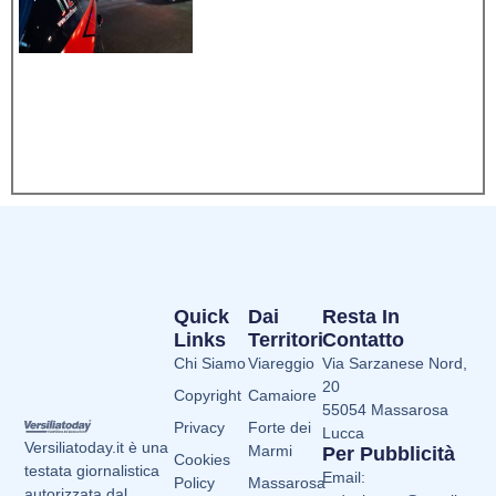
Quick
Dai
Resta In
Links
Territori
Contatto
Chi Siamo
Viareggio
Via Sarzanese Nord,
20
Copyright
Camaiore
55054 Massarosa
Privacy
Forte dei
Lucca
Versiliatoday.it è una
Marmi
Per Pubblicità
Cookies
testata giornalistica
Email:
Policy
Massarosa
autorizzata dal