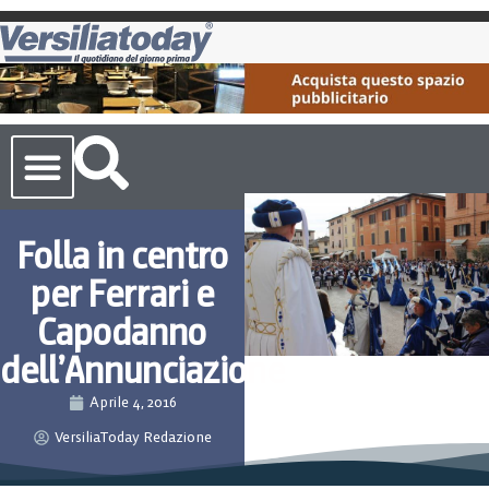
Cronaca Toscana
Folla in centro
per Ferrari e
Capodanno
dell’Annunciazione
Aprile 4, 2016
VersiliaToday Redazione