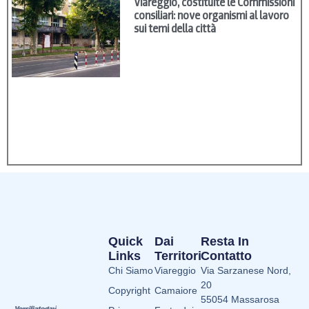
Viareggio, costituite le Commissioni
consiliari: nove organismi al lavoro
sui temi della città
Quick
Dai
Resta In
Links
Territori
Contatto
Chi Siamo
Viareggio
Via Sarzanese Nord,
20
Copyright
Camaiore
55054 Massarosa