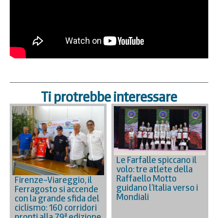
Ti protrebbe interessare
Le Farfalle spiccano il
volo: tre atlete della
Raffaello Motto
Firenze–Viareggio, il
guidano l’Italia verso i
Ferragosto si accende
Mondiali
con la grande sfida del
ciclismo: 160 corridori
pronti alla 79ª edizione