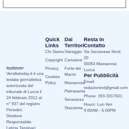
Quick
Dai
Resta In
Links
Territori
Contatto
Chi Siamo
Viareggio
Via Sarzanese Nord,
20
Copyright
Camaiore
55054 Massarosa
Privacy
Forte dei
Lucca
Versiliatoday.it è una
Marmi
Per Pubblicità
Cookies
testata giornalistica
Email:
Policy
Massarosa
autorizzata dal
redazionevt@gmail.com
Pietrasanta
tribunale di Lucca il
Phone: 393-3317601
24 febbraio 2012 al
Seravezza
n° 937 del registro
Hours: Lun-Ven
Stazzema
Periodici.
9:00AM - 5:00PM
Direttore
Responsabile:
Letizia Tassinari