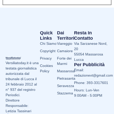
Quick
Dai
Resta In
Links
Territori
Contatto
Chi Siamo
Viareggio
Via Sarzanese Nord,
20
Copyright
Camaiore
55054 Massarosa
Privacy
Forte dei
Lucca
Versiliatoday.it è una
Marmi
Per Pubblicità
Cookies
testata giornalistica
Email:
Policy
Massarosa
autorizzata dal
redazionevt@gmail.com
Pietrasanta
tribunale di Lucca il
Phone: 393-3317601
24 febbraio 2012 al
Seravezza
n° 937 del registro
Hours: Lun-Ven
Stazzema
Periodici.
9:00AM - 5:00PM
Direttore
Responsabile:
Letizia Tassinari