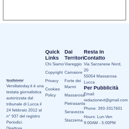
Quick
Dai
Resta In
Links
Territori
Contatto
Chi Siamo
Viareggio
Via Sarzanese Nord,
20
Copyright
Camaiore
55054 Massarosa
Privacy
Forte dei
Lucca
Versiliatoday.it è una
Marmi
Per Pubblicità
Cookies
testata giornalistica
Email:
Policy
Massarosa
autorizzata dal
redazionevt@gmail.com
Pietrasanta
tribunale di Lucca il
Phone: 393-3317601
24 febbraio 2012 al
Seravezza
n° 937 del registro
Hours: Lun-Ven
Stazzema
Periodici.
9:00AM - 5:00PM
Direttore