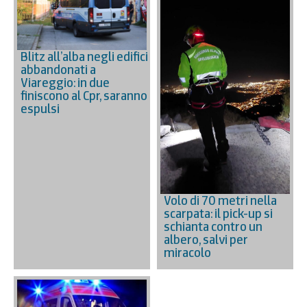
Blitz all’alba negli edifici
abbandonati a
Viareggio: in due
finiscono al Cpr, saranno
espulsi
Volo di 70 metri nella
scarpata: il pick-up si
schianta contro un
albero, salvi per
miracolo