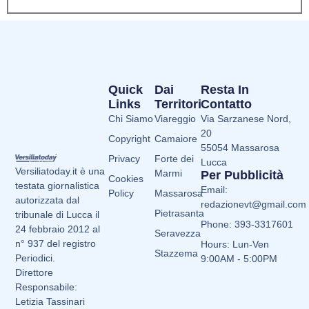
Quick
Dai
Resta In
Links
Territori
Contatto
Chi Siamo
Viareggio
Via Sarzanese Nord,
20
Copyright
Camaiore
55054 Massarosa
Privacy
Forte dei
Lucca
Versiliatoday.it è una
Marmi
Per Pubblicità
Cookies
testata giornalistica
Email:
Policy
Massarosa
autorizzata dal
redazionevt@gmail.com
Pietrasanta
tribunale di Lucca il
Phone: 393-3317601
24 febbraio 2012 al
Seravezza
n° 937 del registro
Hours: Lun-Ven
Stazzema
Periodici.
9:00AM - 5:00PM
Direttore
Responsabile:
Letizia Tassinari