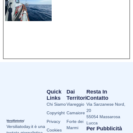
Quick
Dai
Resta In
Links
Territori
Contatto
Chi Siamo
Viareggio
Via Sarzanese Nord,
20
Copyright
Camaiore
55054 Massarosa
Privacy
Forte dei
Lucca
Versiliatoday.it è una
Marmi
Per Pubblicità
Cookies
testata giornalistica