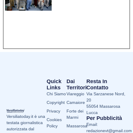
Quick
Dai
Resta In
Links
Territori
Contatto
Chi Siamo
Viareggio
Via Sarzanese Nord,
20
Copyright
Camaiore
55054 Massarosa
Privacy
Forte dei
Lucca
Versiliatoday.it è una
Marmi
Per Pubblicità
Cookies
testata giornalistica
Email:
Policy
Massarosa
autorizzata dal
redazionevt@gmail.com