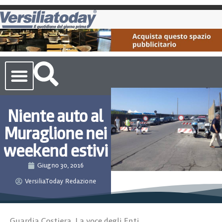
Cronaca Toscana
Niente auto al
Muraglione nei
weekend estivi
Giugno 30, 2016
VersiliaToday Redazione
Guardia Costiera
,
La voce degli Enti