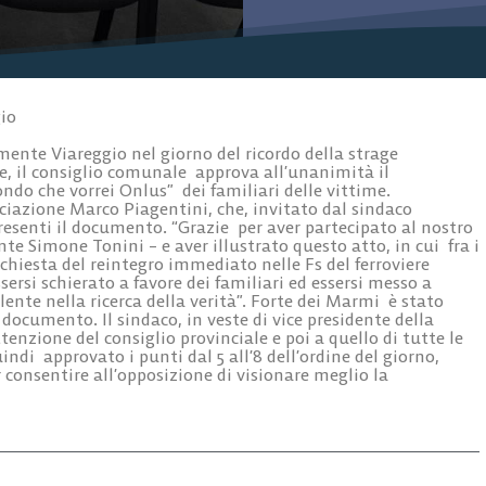
io
ente Viareggio nel giorno del ricordo della strage
e, il consiglio comunale approva all’unanimità il
do che vorrei Onlus” dei familiari delle vittime.
sociazione Marco Piagentini, che, invitato dal sindaco
esenti il documento. “Grazie per aver partecipato al nostro
te Simone Tonini – e aver illustrato questo atto, in cui fra i
richiesta del reintegro immediato nelle Fs del ferroviere
ersi schierato a favore dei familiari ed essersi messo a
nte nella ricerca della verità”. Forte dei Marmi è stato
ocumento. Il sindaco, in veste di vice presidente della
enzione del consiglio provinciale e poi a quello di tutte le
indi approvato i punti dal 5 all’8 dell’ordine del giorno,
r consentire all’opposizione di visionare meglio la