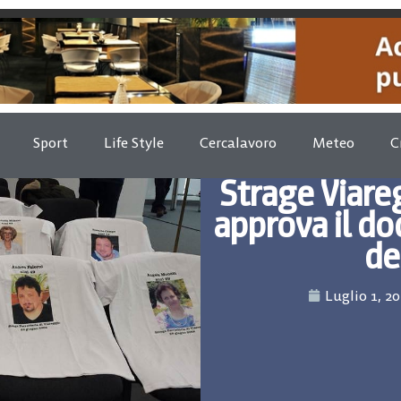
Sport
Life Style
Cercalavoro
Meteo
C
Strage Viare
approva il do
de
Luglio 1, 2