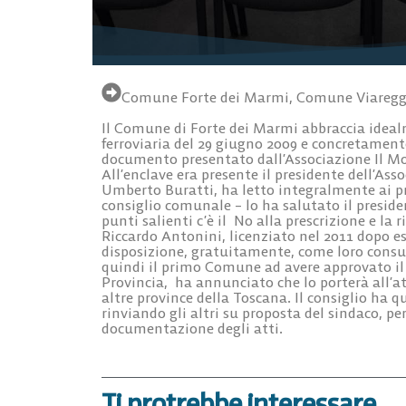
Comune Forte dei Marmi
,
Comune Viaregg
Il Comune di Forte dei Marmi abbraccia idealm
ferroviaria del 29 giugno 2009 e concretament
documento presentato dall’Associazione Il Mon
All’enclave era presente il presidente dell’As
Umberto Buratti, ha letto integralmente ai pr
consiglio comunale – lo ha salutato il presiden
punti salienti c’è il No alla prescrizione e la 
Riccardo Antonini, licenziato nel 2011 dopo ess
disposizione, gratuitamente, come loro consule
quindi il primo Comune ad avere approvato il d
Provincia, ha annunciato che lo porterà all’att
altre province della Toscana. Il consiglio ha qu
rinviando gli altri su proposta del sindaco, pe
documentazione degli atti.
Ti protrebbe interessare