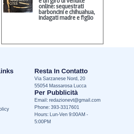
e un giro di vendite
online: sequestrati
barboncini e chihuahua,
indagati madre e figlio
Links
Resta In Contatto
Via Sarzanese Nord, 20
55054 Massarosa Lucca
Per Pubblicità
Email:
redazionevt@gmail.com
Phone: 393-3317601
licy
Hours: Lun-Ven 9:00AM -
5:00PM