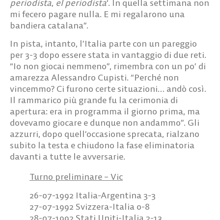
periodista
,
el periodista
‘. In quella settimana non
mi fecero pagare nulla. E mi regalarono una
bandiera catalana”.
In pista, intanto, l’Italia parte con un pareggio
per 3-3 dopo essere stata in vantaggio di due reti.
“Io non giocai nemmeno”, rimembra con un po’ di
amarezza Alessandro Cupisti. “Perché non
vincemmo? Ci furono certe situazioni… andò così.
Il rammarico più grande fu la cerimonia di
apertura: era in programma il giorno prima, ma
dovevamo giocare e dunque non andammo”. Gli
azzurri, dopo quell’occasione sprecata, rialzano
subito la testa e chiudono la fase eliminatoria
davanti a tutte le avversarie.
Turno preliminare – Vic
26-07-1992 Italia-Argentina 3-3
27-07-1992 Svizzera-Italia 0-8
28-07-1992 Stati Uniti-Italia 2-13