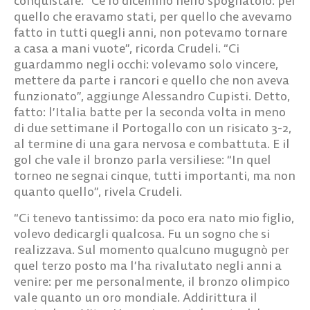
conquistare: “Ce lo dicemmo nello spogliatoio: per
quello che eravamo stati, per quello che avevamo
fatto in tutti quegli anni, non potevamo tornare
a casa a mani vuote”, ricorda Crudeli. “Ci
guardammo negli occhi: volevamo solo vincere,
mettere da parte i rancori e quello che non aveva
funzionato”, aggiunge Alessandro Cupisti. Detto,
fatto: l’Italia batte per la seconda volta in meno
di due settimane il Portogallo con un risicato 3-2,
al termine di una gara nervosa e combattuta. E il
gol che vale il bronzo parla versiliese: “In quel
torneo ne segnai cinque, tutti importanti, ma non
quanto quello”, rivela Crudeli.
“Ci tenevo tantissimo: da poco era nato mio figlio,
volevo dedicargli qualcosa. Fu un sogno che si
realizzava. Sul momento qualcuno mugugnò per
quel terzo posto ma l’ha rivalutato negli anni a
venire: per me personalmente, il bronzo olimpico
vale quanto un oro mondiale. Addirittura il