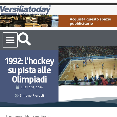
Cronaca Toscana
1992: l’hockey
su pista alle
Olimpiadi
Luglio 23, 2016
Simone Pierotti
Top news
,
Hockey
,
Sport