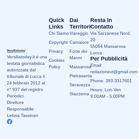
Quick
Dai
Resta In
Links
Territori
Contatto
Chi Siamo
Viareggio
Via Sarzanese Nord,
20
Copyright
Camaiore
55054 Massarosa
Privacy
Forte dei
Lucca
Versiliatoday.it è una
Marmi
Per Pubblicità
Cookies
testata giornalistica
Email:
Policy
Massarosa
autorizzata dal
redazionevt@gmail.com
Pietrasanta
tribunale di Lucca il
Phone: 393-3317601
24 febbraio 2012 al
Seravezza
n° 937 del registro
Hours: Lun-Ven
Stazzema
Periodici.
9:00AM - 5:00PM
Direttore
Responsabile:
Letizia Tassinari