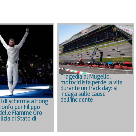
Tragedia al Mugello,
motociclista perde la vita
durante un track day: si
indaga sulle cause
dell’incidente
i di scherma a Hong
ionfo per Filippo
delle Fiamme Oro
lizia di Stato di