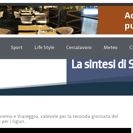
Sport
Life Style
Cercalavoro
Meteo
C
La sintesi d
Settembre 11,
anremo e Viareggio, valevole per la seconda giornata del
per i liguri.