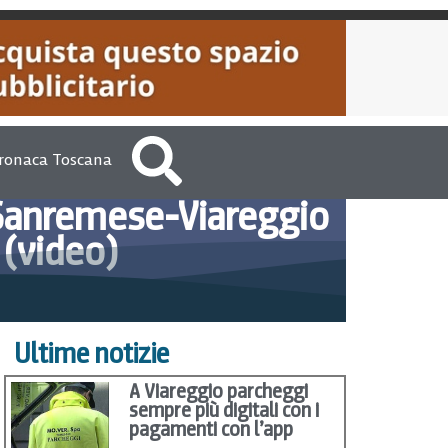
ronaca Toscana
i Sanremese-Viareggio
(video)
 2016
VersiliaToday Redazione
Ultime notizie
A Viareggio parcheggi
sempre più digitali con i
pagamenti con l’app