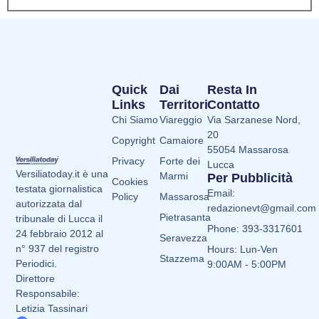
Quick
Dai
Resta In
Links
Territori
Contatto
Chi Siamo
Viareggio
Via Sarzanese Nord,
20
Copyright
Camaiore
55054 Massarosa
Privacy
Forte dei
Lucca
Versiliatoday.it è una
Marmi
Per Pubblicità
Cookies
testata giornalistica
Email:
Policy
Massarosa
autorizzata dal
redazionevt@gmail.com
Pietrasanta
tribunale di Lucca il
Phone: 393-3317601
24 febbraio 2012 al
Seravezza
n° 937 del registro
Hours: Lun-Ven
Stazzema
Periodici.
9:00AM - 5:00PM
Direttore
Responsabile:
Letizia Tassinari