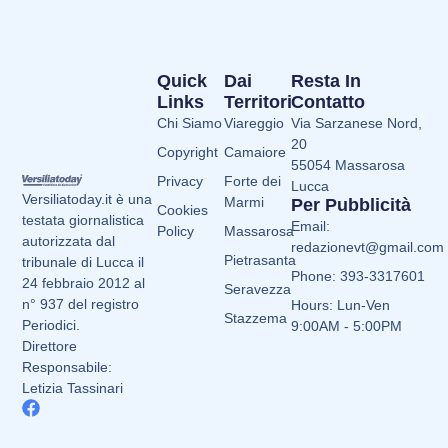
Quick
Dai
Resta In
Links
Territori
Contatto
Chi Siamo
Viareggio
Via Sarzanese Nord,
20
Copyright
Camaiore
55054 Massarosa
Privacy
Forte dei
Lucca
Versiliatoday.it è una
Marmi
Per Pubblicità
Cookies
testata giornalistica
Email:
Policy
Massarosa
autorizzata dal
redazionevt@gmail.com
Pietrasanta
tribunale di Lucca il
Phone: 393-3317601
24 febbraio 2012 al
Seravezza
n° 937 del registro
Hours: Lun-Ven
Stazzema
Periodici.
9:00AM - 5:00PM
Direttore
Responsabile:
Letizia Tassinari