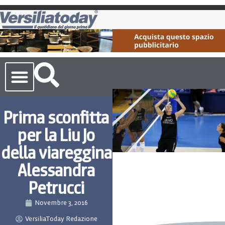
Cronaca Toscana
Prima sconfitta
per la Liu Jo
della viareggina
Alessandra
Petrucci
Novembre 3, 2016
VersiliaToday Redazione