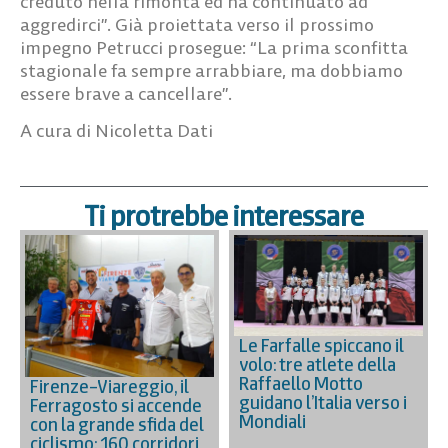
creduto nella rimonta ed ha continuato ad
aggredirci”. Già proiettata verso il prossimo
impegno Petrucci prosegue: “La prima sconfitta
stagionale fa sempre arrabbiare, ma dobbiamo
essere brave a cancellare”.
A cura di Nicoletta Dati
Ti protrebbe interessare
Le Farfalle spiccano il
volo: tre atlete della
Raffaello Motto
Firenze–Viareggio, il
guidano l’Italia verso i
Ferragosto si accende
Mondiali
con la grande sfida del
ciclismo: 160 corridori