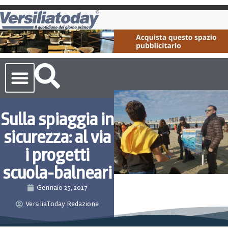
Cronaca Toscana
Sulla spiaggia in
sicurezza: al via
i progetti
scuola-balneari
Gennaio 25, 2017
VersiliaToday Redazione