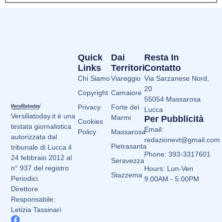
Quick
Dai
Resta In
Links
Territori
Contatto
Chi Siamo
Viareggio
Via Sarzanese Nord,
20
Copyright
Camaiore
55054 Massarosa
Privacy
Forte dei
Lucca
Versiliatoday.it è una
Marmi
Per Pubblicità
Cookies
testata giornalistica
Email:
Policy
Massarosa
autorizzata dal
redazionevt@gmail.com
Pietrasanta
tribunale di Lucca il
Phone: 393-3317601
24 febbraio 2012 al
Seravezza
n° 937 del registro
Hours: Lun-Ven
Stazzema
Periodici.
9:00AM - 5:00PM
Direttore
Responsabile:
Letizia Tassinari