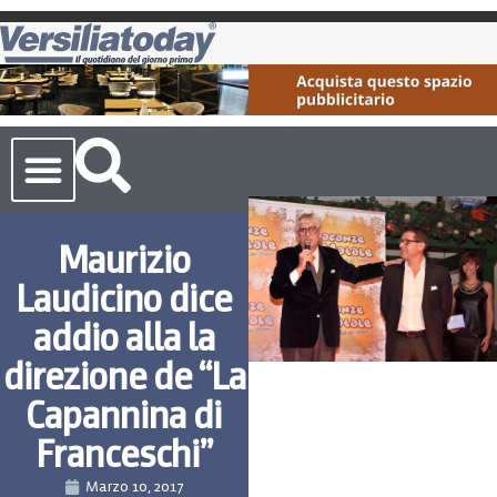
Cronaca Toscana
Maurizio
Laudicino dice
addio alla la
direzione de “La
Capannina di
Franceschi”
Marzo 10, 2017