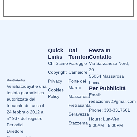
Quick
Dai
Resta In
Links
Territori
Contatto
Chi Siamo
Viareggio
Via Sarzanese Nord,
20
Copyright
Camaiore
55054 Massarosa
Privacy
Forte dei
Lucca
Versiliatoday.it è una
Marmi
Per Pubblicità
Cookies
testata giornalistica
Email:
Policy
Massarosa
autorizzata dal
redazionevt@gmail.com
Pietrasanta
tribunale di Lucca il
Phone: 393-3317601
24 febbraio 2012 al
Seravezza
n° 937 del registro
Hours: Lun-Ven
Stazzema
Periodici.
9:00AM - 5:00PM
Direttore