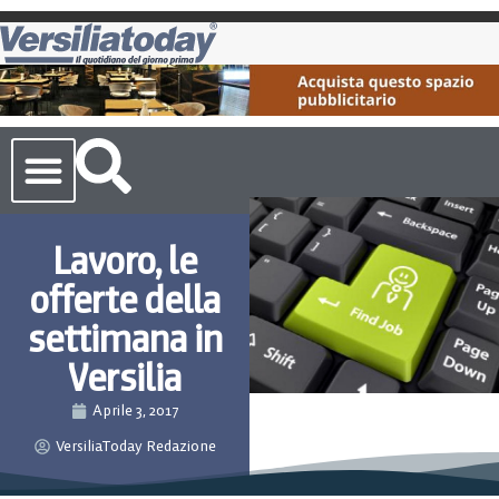
Cronaca Toscana
Lavoro, le
offerte della
settimana in
Versilia
Aprile 3, 2017
VersiliaToday Redazione