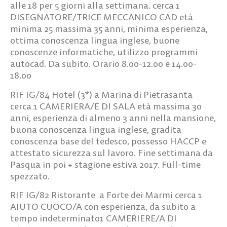
alle 18 per 5 giorni alla settimana. cerca
1
DISEGNATORE/TRICE MECCANICO
CAD
età
minima 25 massima 35 anni, minima esperienza,
ottima conoscenza lingua inglese, buone
conoscenze informatiche, utilizzo programmi
autocad. Da subito. Orario 8.00-12.00 e 14.00-
18.00
RIF IG/84
Hotel (3*) a Marina di Pietrasanta
cerca
1 CAMERIERA/E DI SALA
età massima 30
anni, esperienza di almeno 3 anni nella mansione,
buona conoscenza lingua inglese, gradita
conoscenza base del tedesco, possesso HACCP e
attestato sicurezza sul lavoro. Fine settimana da
Pasqua in poi + stagione estiva 2017. Full-time
spezzato.
RIF IG/82
Ristorante a Forte dei Marmi cerca
1
AIUTO CUOCO/A
con esperienza, da subito a
tempo indeterminato
1 CAMERIERE/A DI