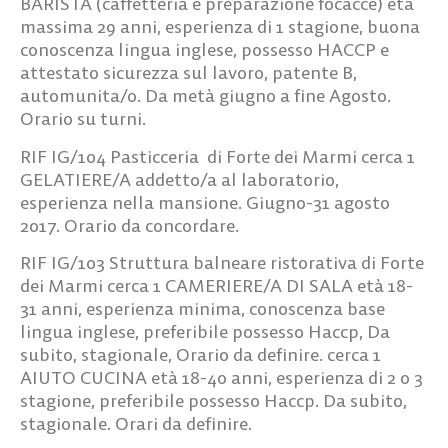
BARISTA
(caffetteria e preparazione focacce) età
massima 29 anni, esperienza di 1 stagione, buona
conoscenza lingua inglese, possesso HACCP e
attestato sicurezza sul lavoro, patente B,
automunita/o. Da metà giugno a fine Agosto.
Orario su turni.
RIF IG/104
Pasticceria di Forte dei Marmi cerca
1
GELATIERE/A
addetto/a al laboratorio,
esperienza nella mansione. Giugno-31 agosto
2017. Orario da concordare.
RIF IG/103
Struttura balneare ristorativa di Forte
dei Marmi cerca
1 CAMERIERE/A DI SALA
età 18-
31 anni, esperienza minima, conoscenza base
lingua inglese, preferibile possesso Haccp, Da
subito, stagionale, Orario da definire. cerca
1
AIUTO CUCINA
età 18-40 anni, esperienza di 2 o 3
stagione, preferibile possesso Haccp. Da subito,
stagionale. Orari da definire.