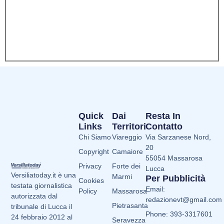
Quick
Dai
Resta In
Links
Territori
Contatto
Chi Siamo
Viareggio
Via Sarzanese Nord,
20
Copyright
Camaiore
55054 Massarosa
Privacy
Forte dei
Lucca
Versiliatoday.it è una
Marmi
Per Pubblicità
Cookies
testata giornalistica
Email:
Policy
Massarosa
autorizzata dal
redazionevt@gmail.com
Pietrasanta
tribunale di Lucca il
Phone: 393-3317601
24 febbraio 2012 al
Seravezza